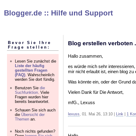
Blogger.de :: Hilfe und Support
Blog erstellen verboten .
Bevor Sie Ihre
Frage stellen:
Hallo zusammen,
Lesen Sie zunächst die
Liste der häufig
es würde mich sehr interessieren
gestellten Fragen
mir nicht erlaubt ist, einen blog zu
(FAQ)
. Wahrscheinlich
werden Sie dort fündig.
Was könnte ein, oder der Grund daf
Benutzen Sie
die
Vielen Dank für Die Antwort,
Suchfunktion
. Viele
Fragen wurden hier
bereits beantwortet.
mfG., Lexuss
Schauen Sie sich auch
lexuss
, 01. Mai 26, 13:10 |
Link
|
1 Ko
die
Übersicht der
Themen
an.
Noch nichts gefunden?
Hallo,
Dann
loggen Sie sich