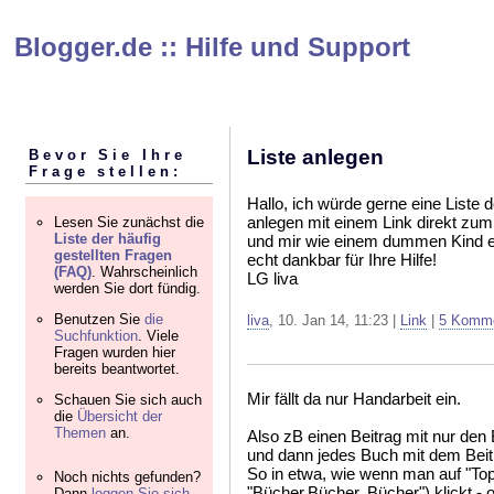
Blogger.de :: Hilfe und Support
Liste anlegen
Bevor Sie Ihre
Frage stellen:
Hallo, ich würde gerne eine Liste
anlegen mit einem Link direkt zum
Lesen Sie zunächst die
Liste der häufig
und mir wie einem dummen Kind e
gestellten Fragen
echt dankbar für Ihre Hilfe!
(FAQ)
. Wahrscheinlich
LG liva
werden Sie dort fündig.
Benutzen Sie
die
liva
, 10. Jan 14, 11:23 |
Link
|
5 Komme
Suchfunktion
. Viele
Fragen wurden hier
bereits beantwortet.
Mir fällt da nur Handarbeit ein.
Schauen Sie sich auch
die
Übersicht der
Themen
an.
Also zB einen Beitrag mit nur den 
und dann jedes Buch mit dem Beit
So in etwa, wie wenn man auf "To
Noch nichts gefunden?
"Bücher,Bücher, Bücher") klickt -
Dann
loggen Sie sich