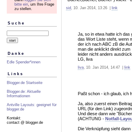
bitte ein
, um Ihre Frage
sid
, 10. Jan 2014, 13:26 |
link
zu stellen.
Suche
Ja, so in etwa hatte ich da
das Wort Liste steht, wenn m
der ich nach ABC zB die Aut
man die anklickt direkt zum 
Danke
leider nicht anders ausdrück
LG, liva
Edle Spender*innen
liva
, 10. Jan 2014, 14:47 |
link
Links
Blogger.de Startseite
Blogger.de: Aktuelle
Paßt schon - ich glaub, ich 
Informationen
Ja, also zuerst einen Beitr
Antville Layouts: geeignet für
URL (für den Link) zugeord
blogger.de
Und diese dann wie "Bücher. 
Kontakt:
(ACHTUNG -
Notfall-Layo
contact @ blogger.de
Die Verknüpfung sieht dann 